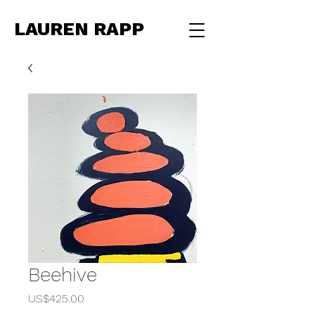
LAUREN RAPP
Beehive
Price
US$425.00